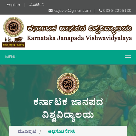
English
|
ಸಂಪರ್ಕಿಸಿ
kajavivi@gmail.com |
0836-2255180
MENU
ಕರ್ನಾಟಕ ಜಾನಪದ
ವಿಶ್ವವಿದ್ಯಾಲಯ
ಮುಖಪುಟ
/
ಅಧಿಸೂಚನೆಗಳು