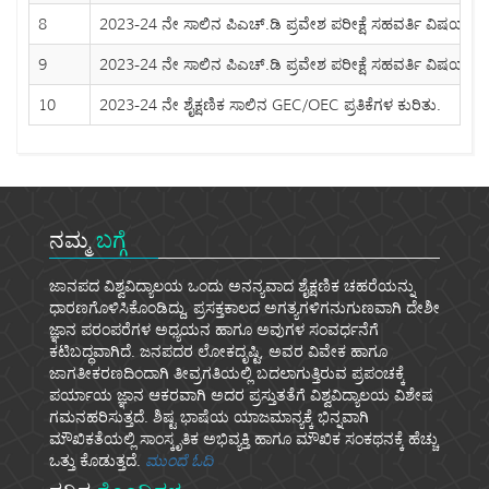
8
2023-24 ನೇ ಸಾಲಿನ ಪಿಎಚ್.ಡಿ ಪ್ರವೇಶ ಪರೀಕ್ಷೆ ಸಹವರ್ತಿ ವಿಷಯ
9
2023-24 ನೇ ಸಾಲಿನ ಪಿಎಚ್.ಡಿ ಪ್ರವೇಶ ಪರೀಕ್ಷೆ ಸಹವರ್ತಿ ವಿಷಯಗ
10
2023-24 ನೇ ಶೈಕ್ಷಣಿಕ ಸಾಲಿನ GEC/OEC ಪ್ರತಿಕೆಗಳ ಕುರಿತು.
ನಮ್ಮ
ಬಗ್ಗೆ
ಜಾನಪದ ವಿಶ್ವವಿದ್ಯಾಲಯ ಒಂದು ಅನನ್ಯವಾದ ಶೈಕ್ಷಣಿಕ ಚಹರೆಯನ್ನು
ಧಾರಣಗೊಳಿಸಿಕೊಂಡಿದ್ದು, ಪ್ರಸಕ್ತಕಾಲದ ಅಗತ್ಯಗಳಿಗನುಗುಣವಾಗಿ ದೇಶೀ
ಜ್ಞಾನ ಪರಂಪರೆಗಳ ಅಧ್ಯಯನ ಹಾಗೂ ಅವುಗಳ ಸಂವರ್ಧನೆಗೆ
ಕಟಿಬದ್ಧವಾಗಿದೆ. ಜನಪದರ ಲೋಕದೃಷ್ಟಿ, ಅವರ ವಿವೇಕ ಹಾಗೂ
ಜಾಗತೀಕರಣದಿಂದಾಗಿ ತೀವ್ರಗತಿಯಲ್ಲಿ ಬದಲಾಗುತ್ತಿರುವ ಪ್ರಪಂಚಕ್ಕೆ
ಪರ್ಯಾಯ ಜ್ಞಾನ ಆಕರವಾಗಿ ಅದರ ಪ್ರಸ್ತುತತೆಗೆ ವಿಶ್ವವಿದ್ಯಾಲಯ ವಿಶೇಷ
ಗಮನಹರಿಸುತ್ತದೆ. ಶಿಷ್ಟ ಭಾಷೆಯ ಯಾಜಮಾನ್ಯಕ್ಕೆ ಭಿನ್ನವಾಗಿ
ಮೌಖಿಕತೆಯಲ್ಲಿ ಸಾಂಸ್ಕೃತಿಕ ಅಭಿವ್ಯಕ್ತಿ ಹಾಗೂ ಮೌಖಿಕ ಸಂಕಥನಕ್ಕೆ ಹೆಚ್ಚು
ಒತ್ತು ಕೊಡುತ್ತದೆ.
ಮುಂದೆ ಓದಿ