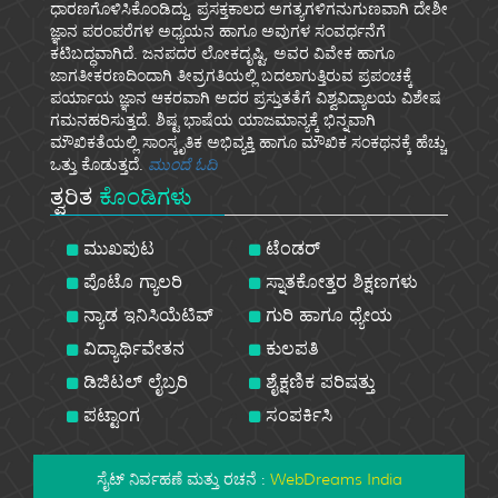
ಧಾರಣಗೊಳಿಸಿಕೊಂಡಿದ್ದು, ಪ್ರಸಕ್ತಕಾಲದ ಅಗತ್ಯಗಳಿಗನುಗುಣವಾಗಿ ದೇಶೀ
ಜ್ಞಾನ ಪರಂಪರೆಗಳ ಅಧ್ಯಯನ ಹಾಗೂ ಅವುಗಳ ಸಂವರ್ಧನೆಗೆ
ಕಟಿಬದ್ಧವಾಗಿದೆ. ಜನಪದರ ಲೋಕದೃಷ್ಟಿ, ಅವರ ವಿವೇಕ ಹಾಗೂ
ಜಾಗತೀಕರಣದಿಂದಾಗಿ ತೀವ್ರಗತಿಯಲ್ಲಿ ಬದಲಾಗುತ್ತಿರುವ ಪ್ರಪಂಚಕ್ಕೆ
ಪರ್ಯಾಯ ಜ್ಞಾನ ಆಕರವಾಗಿ ಅದರ ಪ್ರಸ್ತುತತೆಗೆ ವಿಶ್ವವಿದ್ಯಾಲಯ ವಿಶೇಷ
ಗಮನಹರಿಸುತ್ತದೆ. ಶಿಷ್ಟ ಭಾಷೆಯ ಯಾಜಮಾನ್ಯಕ್ಕೆ ಭಿನ್ನವಾಗಿ
ಮೌಖಿಕತೆಯಲ್ಲಿ ಸಾಂಸ್ಕೃತಿಕ ಅಭಿವ್ಯಕ್ತಿ ಹಾಗೂ ಮೌಖಿಕ ಸಂಕಥನಕ್ಕೆ ಹೆಚ್ಚು
ಒತ್ತು ಕೊಡುತ್ತದೆ.
ಮುಂದೆ ಓದಿ
ತ್ವರಿತ
ಕೊಂಡಿಗಳು
ಮುಖಪುಟ
ಟೆಂಡರ್
ಪೊಟೊ ಗ್ಯಾಲರಿ
ಸ್ನಾತಕೋತ್ತರ ಶಿಕ್ಷಣಗಳು
ನ್ಯಾಡ ಇನಿಸಿಯೆಟಿವ್
ಗುರಿ ಹಾಗೂ ಧ್ಯೇಯ
ವಿದ್ಯಾರ್ಥಿವೇತನ
ಕುಲಪತಿ
ಡಿಜಿಟಲ್ ಲೈಬ್ರರಿ
ಶೈಕ್ಷಣಿಕ ಪರಿಷತ್ತು
ಪಟ್ಟಾಂಗ
ಸಂಪರ್ಕಿಸಿ
ಸೈಟ್ ನಿರ್ವಹಣೆ ಮತ್ತು ರಚನೆ :
WebDreams India