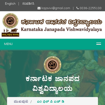
English
|
ಸಂಪರ್ಕಿಸಿ
kajavivi@gmail.com |
0836-2255180
MENU
ಕರ್ನಾಟಕ ಜಾನಪದ
ವಿಶ್ವವಿದ್ಯಾಲಯ
ಮುಖಪುಟ
/
ಎಂ ಫಿಲ್ ಪಿ ಎಚ್ ಡಿ