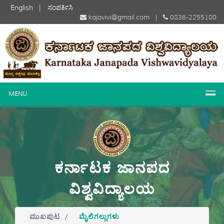
English
|
ಸಂಪರ್ಕಿಸಿ
kajavivi@gmail.com |
0836-2255180
MENU
ಕರ್ನಾಟಕ ಜಾನಪದ
ವಿಶ್ವವಿದ್ಯಾಲಯ
ಮುಖಪುಟ
/
ಮೈಲಿಗಲ್ಲುಗಳು